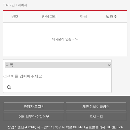
Total 2건
1 페이지
번호
카테고리
제목
날짜
게시물이 없습니다.
관리자 로그인
개인정보취급방침
이메일무단수집거부
오시는길
창업지원단(41566) 대구광역시 북구 대학로 80 KNU글로벌플라자 101호, 124