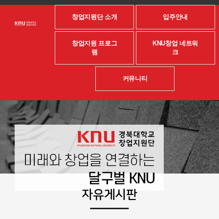
창업지원단 소개
입주안내
창업지원 프로그
KNU창업 네트워
램
크
커뮤니티
자유게시판