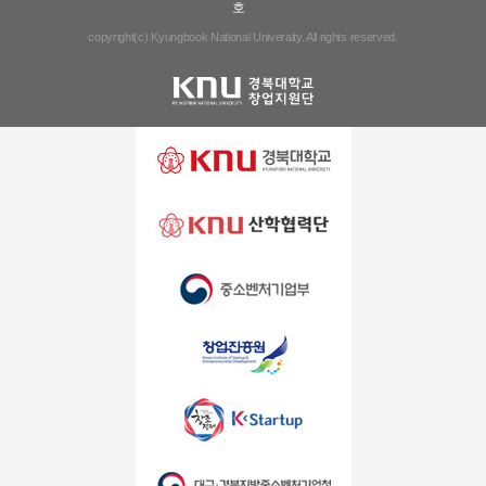
호
copyright(c) Kyungbook National Univeraity. All rights reserved.