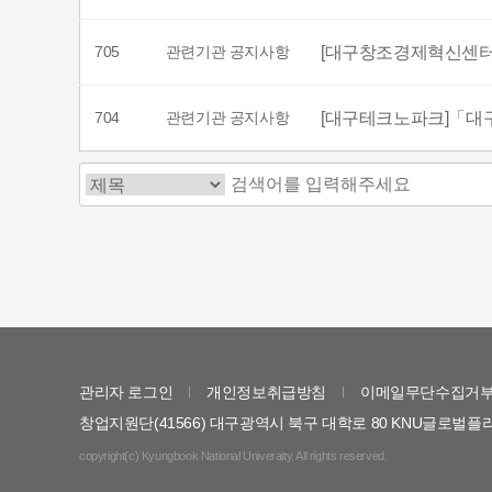
705
관련기관 공지사항
[대구창조경제혁신센터]「2
704
관련기관 공지사항
[대구테크노파크]「대구·
다음
맨끝
관리자 로그인
개인정보취급방침
이메일무단수집거
창업지원단(41566) 대구광역시 북구 대학로 80 KNU글로벌플라
copyright(c) Kyungbook National Univeraity. All rights reserved.