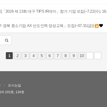
026 제 13회 대구 TIPS IR데이」참가 기업 모집(~7.22(수), 
경북 중소기업 AX 선도인력 양성교육」모집(~07.31(금))
2
3
4
5
6
7
8
9
10
1
부
오시는길
자 101호, 124호