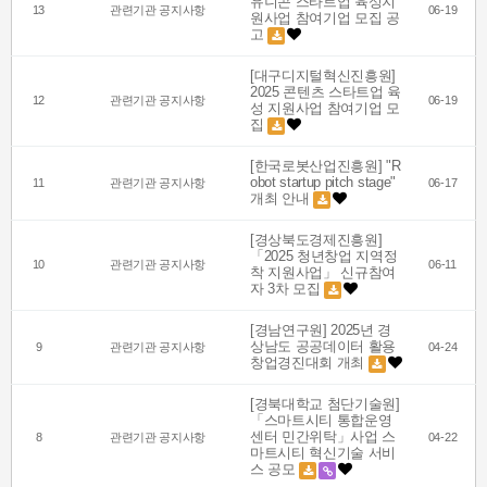
유니콘 스타트업 육성지
13
관련기관 공지사항
06-19
원사업 참여기업 모집 공
고
[대구디지털혁신진흥원]
2025 콘텐츠 스타트업 육
12
관련기관 공지사항
06-19
성 지원사업 참여기업 모
집
[한국로봇산업진흥원] "R
obot startup pitch stage"
11
관련기관 공지사항
06-17
개최 안내
[경상북도경제진흥원]
「2025 청년창업 지역정
10
관련기관 공지사항
06-11
착 지원사업」 신규참여
자 3차 모집
[경남연구원] 2025년 경
상남도 공공데이터 활용
9
관련기관 공지사항
04-24
창업경진대회 개최
[경북대학교 첨단기술원]
「스마트시티 통합운영
센터 민간위탁」사업 스
8
관련기관 공지사항
04-22
마트시티 혁신기술 서비
스 공모