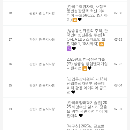
[한국수력원자력] 새정부
동반성장정책 혁신 아이
18
관련기관 공지사항
07-30
디어 공모전(8.22, 15시까
지)
[방송통신위원회 주최, 한
국인터넷진흥원 주관] K
OREA LBS 스타트업 챌
17
관련기관 공지사항
07-23
린지(8.1, 18시까지)
2025년도 한국전력기술
(주) 상생형 창업벤처기업
16
관련기관 공지사항
07-22
지원사업
[산업통상자원부] 제13회
산업통상자원부 공공데
15
관련기관 공지사항
07-04
이터 활용 아이디어 공모
전
[한국해양과학기술원] 20
25 해양수산 일자리 창출
14
관련기관 공지사항
07-04
을 위한 국민 아이디어 제
안대회
[북구청] 2025년 글로벌