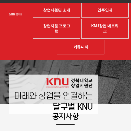
창업지원단 소개
입주안내
창업지원 프로그
KNU창업 네트워
램
크
커뮤니티
공지사항