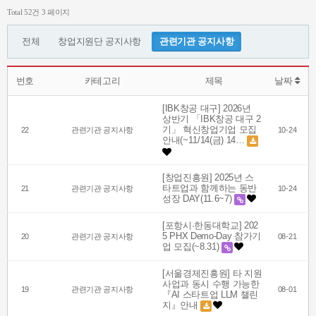
Total 52건
3 페이지
전체
창업지원단 공지사항
관련기관 공지사항
번호
카테고리
제목
날짜
[IBK창공 대구] 2026년
상반기 「IBK창공 대구 2
기」 혁신창업기업 모집
22
관련기관 공지사항
10-24
안내(~11/14(금) 14…
[창업진흥원] 2025년 스
타트업과 함께하는 동반
21
관련기관 공지사항
10-24
성장 DAY(11.6~7)
[포항시·한동대학교] 202
5 PHX Demo-Day 참가기
20
관련기관 공지사항
08-21
업 모집(~8.31)
[서울경제진흥원] 타 지원
사업과 동시 수행 가능한
19
관련기관 공지사항
08-01
『AI 스타트업 LLM 챌린
지』안내