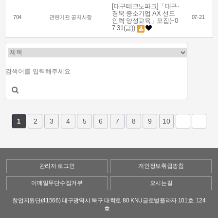
[대구테크노파크]「대구·
경북 중소기업 AX 선도
704
관련기관 공지사항
07-21
인력 양성교육」모집(~0
7.31(금))
2
3
4
5
6
7
8
9
10
1
관리자 로그인
개인정보취급방침
이메일무단수집거부
오시는길
창업지원단(41566) 대구광역시 북구 대학로 80 KNU글로벌플라자 101호, 124
호