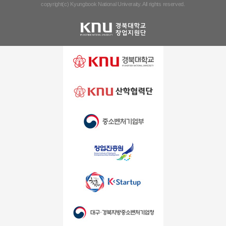
copyright(c) Kyungbook National Univeraity. All rights reserved.