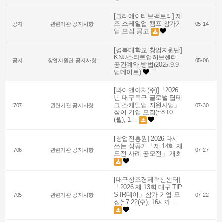
[크리에이티브팩토리] 제
조 스케일업 캠프 참가기
공지
관련기관 공지사항
05-14
업 모집 공고
[경북대학교 창업지원단]
KNU스타트업허브센터
공지
창업지원단 공지사항
05-06
공간예약 방법(2025.9.9
업데이트)
[와이앤아처(주)]「2026
년 대구특구 글로벌 딥테
크 스케일업 지원사업」
707
관련기관 공지사항
07-30
참여 기업 모집(~8.10
(월), 1…
[창업진흥원] 2026 다시
쓰는 성공기「제 14회 재
706
관련기관 공지사항
07-27
도전 사례 공모전」 개최
[대구창조경제혁신센터]
「2026 제 13회 대구 TIP
S IR데이」참가 기업 모
705
관련기관 공지사항
07-22
집(~7.22(수), 16시까…