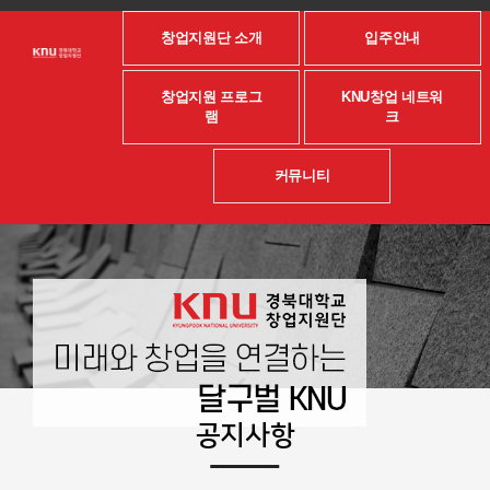
창업지원단 소개
입주안내
창업지원 프로그
KNU창업 네트워
램
크
커뮤니티
공지사항