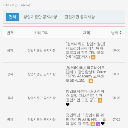
Total 718건
1 페이지
전체
창업지원단 공지사항
관련기관 공지사항
번호
카테고리
제목
날짜
[경북대학교 창업지원단]
재도전성공패키지 특화
공지
창업지원단 공지사항
08-06
프로그램 참여기업 모집
(~8.14(금)까지)
[앵커(RISE)] 의료바이오
딥테크 창업활성화 Caree
공지
창업지원단 공지사항
08-05
r SPIN Academy 교육생
모집(~8.18(…
창업보육센터(KNU 캠퍼
스 창업 그라운드) 신규
공지
창업지원단 공지사항
08-04
창업기업 모집 공고
창업특강 「창업자를 위
한 생성형 AI 활용법」 교
공지
창업지원단 공지사항
07-28
육 참여자 모집