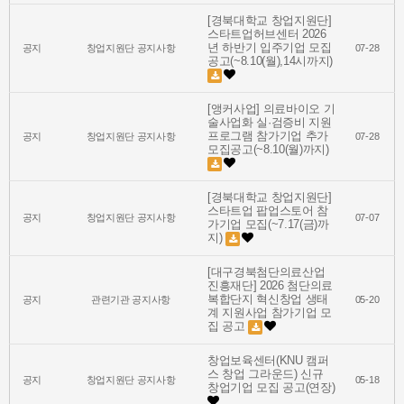
[경북대학교 창업지원단]
스타트업허브센터 2026
년 하반기 입주기업 모집
공지
창업지원단 공지사항
07-28
공고(~8.10(월),14시까지)
[앵커사업] 의료바이오 기
술사업화 실·검증비 지원
프로그램 참가기업 추가
공지
창업지원단 공지사항
07-28
모집공고(~8.10(월)까지)
[경북대학교 창업지원단]
스타트업 팝업스토어 참
공지
창업지원단 공지사항
07-07
가기업 모집(~7.17(금)까
지)
[대구경북첨단의료산업
진흥재단] 2026 첨단의료
복합단지 혁신창업 생태
공지
관련기관 공지사항
05-20
계 지원사업 참가기업 모
집 공고
창업보육센터(KNU 캠퍼
스 창업 그라운드) 신규
공지
창업지원단 공지사항
05-18
창업기업 모집 공고(연장)