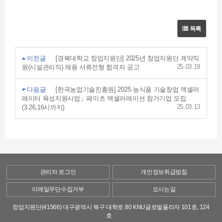
목록
이전글
[경북대학교 창업지원단] 2025년 창업지원단 계약직
25.03.19
원(시설관리직) 채용 서류전형 합격자 공고
다음글
[한국농업기술진흥원] 2025 농식품 기술창업 액셀러
레이터 육성지원사업」페이츠 액셀러레이션 참가기업 모집
25.03.13
(3.26,16시까지)
관리자 로그인
개인정보취급방침
이메일무단수집거부
오시는길
창업지원단(41566) 대구광역시 북구 대학로 80 KNU글로벌플라자 101호, 124
호