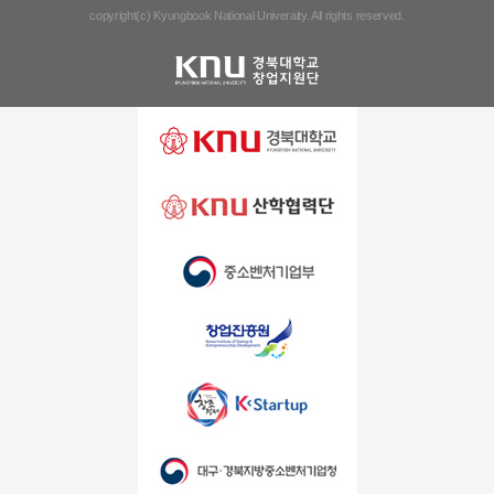
copyright(c) Kyungbook National Univeraity. All rights reserved.