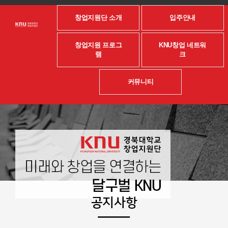
창업지원단 소개
입주안내
창업지원 프로그
KNU창업 네트워
램
크
커뮤니티
공지사항