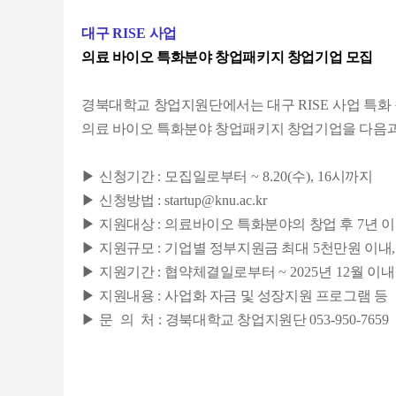
대구
RISE
사업
의료 바이오 특화분야 창업패키지 창업기업 모집
경북대학교 창업지원단에서는 대구
RISE
사업 특화
의료 바이오 특화분야 창업패키지 창업기업을 다음과
▶
신청기간
:
모집일로부터
~ 8.20(
수
), 16
시까지
▶
신청방법
: startup@knu.ac.kr
▶
지원대상
:
의료바이오 특화분야의 창업 후
7
년 
▶
지원규모
:
기업별 정부지원금 최대
5
천만원 이내
▶
지원기간
:
협약체결일로부터
~ 2025
년
12
월 이내
▶
지원내용
:
사업화 자금 및 성장지원 프로그램 등
▶
문
의
처
:
경북대학교 창업지원단
053-950-7659