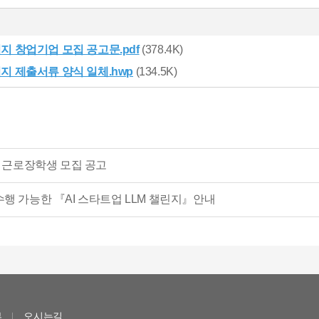
키지 창업기업 모집 공고문.pdf
(378.4K)
키지 제출서류 양식 일체.hwp
(134.5K)
기 근로장학생 모집 공고
수행 가능한 『AI 스타트업 LLM 챌린지』안내
부
오시는길