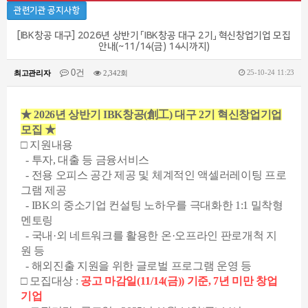
관련기관 공지사항
[IBK창공 대구] 2026년 상반기 「IBK창공 대구 2기」 혁신창업기업 모집
안내(~11/14(금) 14시까지)
0건
25-10-24 11:23
최고관리자
2,342회
★ 2026년 상반기 IBK창공(創工) 대구 2기 혁신창업기업
모집
★
□ 지원내용
- 투자, 대출 등 금융서비스
- 전용 오피스 공간 제공 및 체계적인 액셀러레이팅 프로
그램 제공
- IBK의 중소기업 컨설팅 노하우를 극대화한 1:1 밀착형
멘토링
- 국내·외 네트워크를 활용한 온
·
오프라인 판로개척 지
원 등
- 해외진출 지원을 위한 글로벌 프로그램 운영 등
□ 모집대상 :
공고 마감일(11/14(금)) 기준, 7년 미만 창업
기업