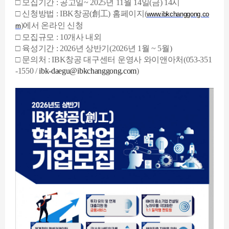
□ 모집
기간 : 공고일
~ 2025년 11월 14일(금) 14시
□ 신청방법 :
IBK창공(創工) 홈페이지(
www.ibkchanggong.co
)에서 온라인 신청
m
□ 모집규모 : 10개사 내외
□ 육성기간 : 2026년 상반기(2026년 1월 ~ 5월)
□
문의처 : IBK창공 대구센터 운영사
와이앤아처(053-351
-1550 /
ibk-daegu@ibkchanggong.com
)