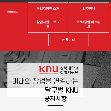
창업지원단 소개
입주안내
창업지원 프로그
KNU창업 네트워
램
크
커뮤니티
공지사항