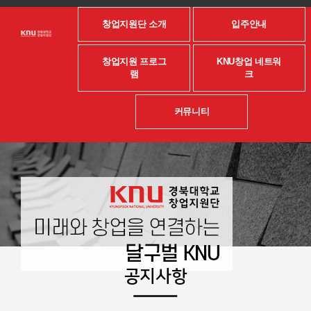
창업지원단 소개
입주안내
창업지원 프로그
KNU창업 네트워
램
크
커뮤니티
공지사항