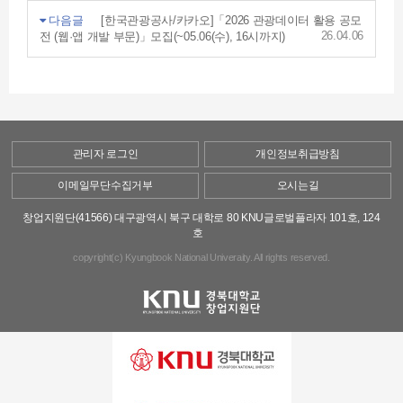
다음글
[한국관광공사/카카오]「2026 관광데이터 활용 공모
26.04.06
전 (웹·앱 개발 부문)」모집(~05.06(수), 16시까지)
관리자 로그인
개인정보취급방침
이메일무단수집거부
오시는길
창업지원단(41566) 대구광역시 북구 대학로 80 KNU글로벌플라자 101호, 124
호
copyright(c) Kyungbook National Univeraity. All rights reserved.