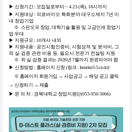
▶
신청기간
:
모집일로부터
~ 4.23.(
목
), 18
시까지
▶
지원대상
: 의료바이오 특화분야 대구소재지 7년 이
내 창업기업
※ 스핀오프 창업, 대학기술 활용 및 고급인재 창업기
업 우대
▶
지원규모
:
10개사
내외
▶
지원내용
: 공인시험인증비, 시험성적 및 분석비, 그
외 실·검증 관련 비용 등, 필요시 전문가 컨설팅 지원
※ 위 실·검증 결과는 2026년 7월까지 완료되어야 함
▶
신청방법
:
홈페이지 신청 (링크 : knurise3-5.co.kr)
※ 홈페이지 회원가입 → 사업공고 → 해당 공고 클릭
→ 신청하기 → 제출
▶
문 의 처
:
경북대학교 창업지원단
(053-950-5066)