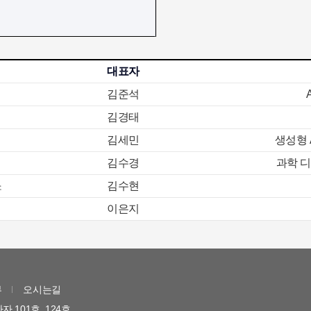
대표자
김준석
김경태
김세민
생성형 
김수경
과학 
소
김수현
이은지
부
오시는길
자 101호, 124호