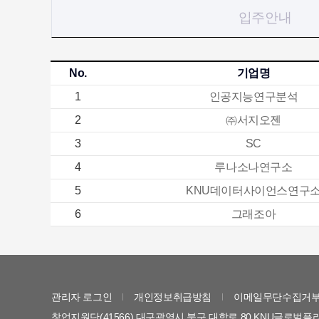
입주안내
No.
기업명
1
인공지능연구분석
2
㈜서지오젠
3
SC
4
루나소나연구소
5
KNU데이터사이언스연구
6
그래조아
관리자 로그인
개인정보취급방침
이메일무단수집거
창업지원단(41566) 대구광역시 북구 대학로 80 KNU글로벌플라