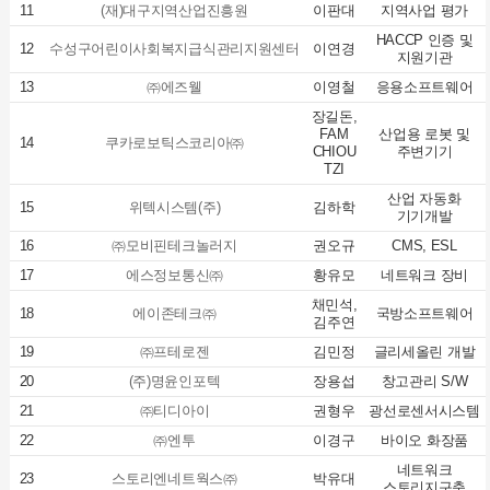
11
(재)대구지역산업진흥원
이판대
지역사업 평가
HACCP 인증 및
12
수성구어린이사회복지급식관리지원센터
이연경
지원기관
13
㈜에즈웰
이영철
응용소프트웨어
장길돈,
FAM
산업용 로봇 및
14
쿠카로보틱스코리아㈜
CHIOU
주변기기
TZI
산업 자동화
15
위텍시스템(주)
김하학
기기개발
16
㈜모비핀테크놀러지
권오규
CMS, ESL
17
에스정보통신㈜
황유모
네트워크 장비
채민석,
18
에이존테크㈜
국방소프트웨어
김주연
19
㈜프테로젠
김민정
글리세올린 개발
20
(주)명윤인포텍
장용섭
창고관리 S/W
21
㈜티디아이
권형우
광선로센서시스템
22
㈜엔투
이경구
바이오 화장품
네트워크
23
스토리엔네트웍스㈜
박유대
스토리지구축