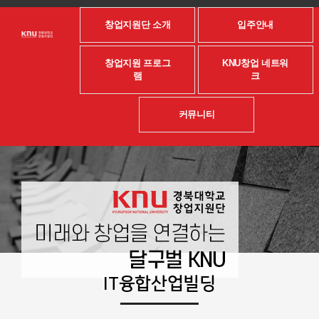
창업지원단 소개
입주안내
창업지원 프로그
KNU창업 네트워
램
크
커뮤니티
IT융합산업빌딩