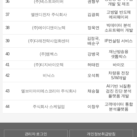
36
(주)넥스트파이버
권형우
개발 및 제조
고방열 반도체
37
엘앤디전자 주식회사
김광희
에피웨이퍼
빅데이터 분석
38
(주)에이디앤이노텍
정욱연
소프트웨어 개발
김정국,
39
(주)다래전략사업화센터
IP컨설팅 서비스
배순구
재난방송용
40
(주)엠벡스
강병국
셋톱박스
41
(주)티지바이오텍
허태린
바이오
차량용 전장
42
비닉스
오석휘
S/W개발
AI기반 뇌질환
43
엘브이아이에스코리아 주식회사
채승철
검진 진단 분석
플랫폼 개발
고객데이터 통합
44
주식회사 스케일업
이창우
분석플랫폼
관리자 로그인
개인정보취급방침