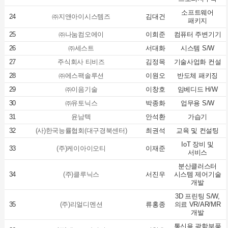
소프트웨어
24
㈜지앤아이시스템즈
김대건
패키지
25
㈜나눔컴오에이
이희준
컴퓨터 주변기기
26
㈜세스트
서대화
시스템 S/W
27
주식회사 티비즈
김정목
기술사업화 컨설
28
㈜에스팩솔루션
이원오
반도체 패키징
29
㈜이음기술
이창호
임베디드 H/W
30
㈜유토닉스
박종화
업무용 S/W
31
윤남텍
안석환
가습기
32
(사)한국능률협회(대구경북센터)
최권석
교육 및 컨설팅
IoT 장비 및
33
(주)케이아이오티
이재준
서비스
분산클러스터
34
(주)클루닉스
서진우
시스템 제어기술
개발
3D 프린팅 S/W,
35
(주)리얼디멘션
류홍종
의료 VR/AR/MR
개발
통신용 광학부품